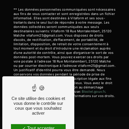
** Les données personnelles communiquées sont nécessaires
aux fins de vous contacter et sont enregistrées dans un fichier
informatisé. Elles sont destinées à Vitaform et ses sous-
traitants dans le seul but de répondre à votre message. Les
données collectées seront communiquées aux seuls
destinataires suivants: Vitaform 18 Rue Montalembert, 25120
Maîche vitaform25@gmail.com. Vous disposez de droits
d’accès, de rectification, d’effacement, de portabilité, de
limitation, d’opposition, de retrait de votre consentement à
tout moment et du droit d’introduire une réclamation auprès
d’une autorité de contrôle, ainsi que d’organiser le sort de vos
données post-mortem. Vous pouvez exercer ces droits par
voie postale à l'adresse 18 Rue Montalembert, 25120 Maîche
ou par courrier électronique à l'adresse vitaform25@gmail.com.
Un justificatif d'identité pourra vous être demandé. Nous
conservons vos données pendant la période de prise de
contact puis pendant la durée de prescription légale aux fins
probatoires et de gestion des contentieux. Vous avez le droit
de vous inscrire sur la liste d'opposition au démarchage
téléphonique, disponible à cette adresse:
Bloctel.gouv.fr
.
Consultez le site cnil.fr pour plus d’informations sur vos droits.
Ce site utilise des cookies et
vous donne le contrôle sur
ceux que vous souhaitez
activer
Tout accepter