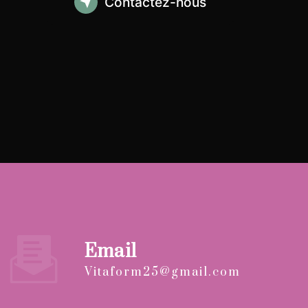
Contactez-nous
Email
vitaform25@gmail.com