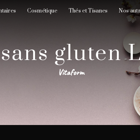
taires
Cosmétique
Thés et Tisanes
Nos autr
s sans gluten
Vitaform