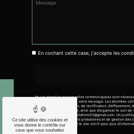
En cochant cette case, j'accepte les condi
** Les données personnelles communiquées sont nécessaires
le seul but de répondre à votre message. Les données co
Horaires
disposez de droits d’accès, de rectification, d’effacement, 
d’une autorité de contrôle, ainsi que d’organiser le sort 
électronique à l'adresse vitaform25@gmail.com. Un justifi
prescription légale aux fins probatoires et de gestion des 
Ce site utilise des cookies et
Bloctel.gouv.fr
. Consultez le site cnil.fr pour plus d’informa
vous donne le contrôle sur
ceux que vous souhaitez