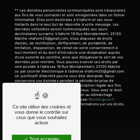
** Les données personnelles communiquées sont nécessaires
aux fins de vous contacter et sont enregistrées dans un fichier
informatisé. Elles sont destinées à Vitaform et ses sous-
traitants dans le seul but de répondre à votre message. Les
données collectées seront communiquées aux seuls
destinataires suivants: Vitaform 18 Rue Montalembert, 25120
Maîche vitaform25@gmail.com. Vous disposez de droits
d’accès, de rectification, d’effacement, de portabilité, de
limitation, d’opposition, de retrait de votre consentement à
tout moment et du droit d’introduire une réclamation auprès
d’une autorité de contrôle, ainsi que d’organiser le sort de vos
données post-mortem. Vous pouvez exercer ces droits par
voie postale à l'adresse 18 Rue Montalembert, 25120 Maîche
ou par courrier électronique à l'adresse vitaform25@gmail.com.
Un justificatif d'identité pourra vous être demandé. Nous
conservons vos données pendant la période de prise de
contact puis pendant la durée de prescription légale aux fins
probatoires et de gestion des contentieux. Vous avez le droit
de vous inscrire sur la liste d'opposition au démarchage
téléphonique, disponible à cette adresse:
Bloctel.gouv.fr
.
Consultez le site cnil.fr pour plus d’informations sur vos droits.
Ce site utilise des cookies et
vous donne le contrôle sur
ceux que vous souhaitez
activer
Tout accepter